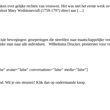
ken over gelijke rechten van vrouwen. Het was niet het eerste werk over
sloot Mary Wollstonecraft (1759-1797) direct aan […]
ciale bewegingen: groeperingen die streefden naar maatschappelijke ve
nke man naar alle individuen. Wilhelmina Drucker, pionierster voor vr
lse" avatar="false" conversations="false" media="false"]
nd. Wil je ons steunen? Klik dan op onderstaande knop.