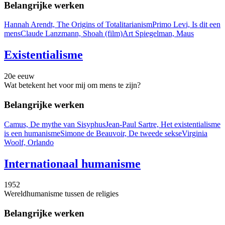
Belangrijke werken
Hannah Arendt, The Origins of Totalitarianism
Primo Levi, Is dit een
mens
Claude Lanzmann, Shoah (film)
Art Spiegelman, Maus
Existentialisme
20e eeuw
Wat betekent het voor mij om mens te zijn?
Belangrijke werken
Camus, De mythe van Sisyphus
Jean-Paul Sartre, Het existentialisme
is een humanisme
Simone de Beauvoir, De tweede sekse
Virginia
Woolf, Orlando
Internationaal humanisme
1952
Wereldhumanisme tussen de religies
Belangrijke werken