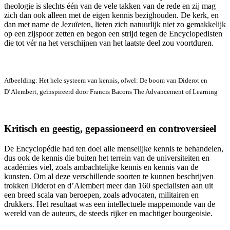
theologie is slechts één van de vele takken van de rede en zij mag
zich dan ook alleen met de eigen kennis bezighouden. De kerk, en
dan met name de Jezuïeten, lieten zich natuurlijk niet zo gemakkelijk
op een zijspoor zetten en begon een strijd tegen de Encyclopedisten
die tot vér na het verschijnen van het laatste deel zou voortduren.
Afbeelding: Het hele systeem van kennis, ofwel: De boom van Diderot en
D’Alembert, geïnspireerd door Francis Bacons The Advancement of Learning
Kritisch en geestig, gepassioneerd en controversieel
De Encyclopédie had ten doel alle menselijke kennis te behandelen,
dus ook de kennis die buiten het terrein van de universiteiten en
académies viel, zoals ambachtelijke kennis en kennis van de
kunsten. Om al deze verschillende soorten te kunnen beschrijven
trokken Diderot en d’Alembert meer dan 160 specialisten aan uit
een breed scala van beroepen, zoals advocaten, militairen en
drukkers. Het resultaat was een intellectuele mappemonde van de
wereld van de auteurs, de steeds rijker en machtiger bourgeoisie.