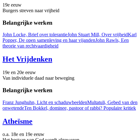
19e eeuw
Burgers streven naar vrijheid
Belangrijke werken
John Locke, Brief over tolerantie
John Stuart Mill, Over vrijheid
Karl
Popper, De open samenleving en haar vijanden
John Rawls, Een
theorie van rechtvaardigheid
Het Vrijdenken
19e en 20e eeuw
Van individuele daad naar beweging
Belangrijke werken
Franz Junghuhn, Licht en schaduwbeelden
Multatuli, Gebed van den
onwetende
Ten Bokkel, dominee, pastoor of rabbi? Populaire kritiek
Atheïsme
o.a. 18e en 19e eeuw
Het bestaan van God wordt afgewezen