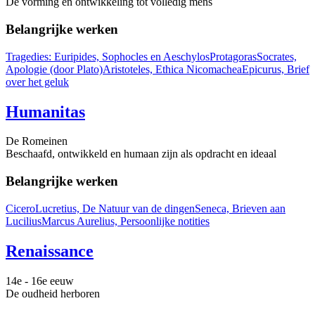
De vorming en ontwikkeling tot volledig mens
Belangrijke werken
Tragedies: Euripides, Sophocles en Aeschylos
Protagoras
Socrates,
Apologie (door Plato)
Aristoteles, Ethica Nicomachea
Epicurus, Brief
over het geluk
Humanitas
De Romeinen
Beschaafd, ontwikkeld en humaan zijn als opdracht en ideaal
Belangrijke werken
Cicero
Lucretius, De Natuur van de dingen
Seneca, Brieven aan
Lucilius
Marcus Aurelius, Persoonlijke notities
Renaissance
14e - 16e eeuw
De oudheid herboren