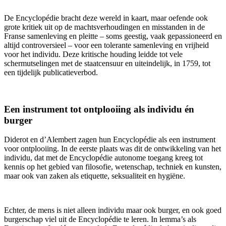
De Encyclopédie bracht deze wereld in kaart, maar oefende ook
grote kritiek uit op de machtsverhoudingen en misstanden in de
Franse samenleving en pleitte – soms geestig, vaak gepassioneerd en
altijd controversieel – voor een tolerante samenleving en vrijheid
voor het individu. Deze kritische houding leidde tot vele
schermutselingen met de staatcensuur en uiteindelijk, in 1759, tot
een tijdelijk publicatieverbod.
Een instrument tot ontplooiing als individu én
burger
Diderot en d’Alembert zagen hun Encyclopédie als een instrument
voor ontplooiing. In de eerste plaats was dit de ontwikkeling van het
individu, dat met de Encyclopédie autonome toegang kreeg tot
kennis op het gebied van filosofie, wetenschap, techniek en kunsten,
maar ook van zaken als etiquette, seksualiteit en hygiëne.
Echter, de mens is niet alleen individu maar ook burger, en ook goed
burgerschap viel uit de Encyclopédie te leren. In lemma’s als