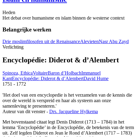
Heden
Het debat over humanisme en islam binnen de westerse context
Belangrijke werken
Drie moslimfilosofen uit de Renaissance
Alevieten
Nasr Abu Zayd
Verlichting
Encyclopédie: Diderot & d’Alembert
Spinoza, Ethica
Voltaire
Baron d’Holbach
Immanuel
Kant
Encyclopédie: Diderot & d’Alembert
David Hume
1751 - 1772
'Het doel van een encyclopedie is het verzamelen van de kennis die
over de wereld is verspreid en haar als systeem aan onze
samenleving te presenteren.'
Auteur van dit venster -
Drs. Jacqueline Hylkema
Met bovenstaand citaat legt Denis Diderot (1713 – 1784) in het
lemma ‘Encyclopédie’ in de Encyclopédie, de betekenis van de term
uit. Zelf legden Diderot en Jean le Rond d’Alembert (1717 – 1783)