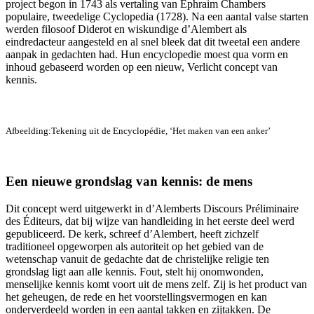
project begon in 1743 als vertaling van Ephraim Chambers
populaire, tweedelige Cyclopedia (1728). Na een aantal valse starten
werden filosoof Diderot en wiskundige d’Alembert als
eindredacteur aangesteld en al snel bleek dat dit tweetal een andere
aanpak in gedachten had. Hun encyclopedie moest qua vorm en
inhoud gebaseerd worden op een nieuw, Verlicht concept van
kennis.
Afbeelding:Tekening uit de Encyclopédie, ‘Het maken van een anker’
Een nieuwe grondslag van kennis: de mens
Dit concept werd uitgewerkt in d’Alemberts Discours Préliminaire
des Éditeurs, dat bij wijze van handleiding in het eerste deel werd
gepubliceerd. De kerk, schreef d’Alembert, heeft zichzelf
traditioneel opgeworpen als autoriteit op het gebied van de
wetenschap vanuit de gedachte dat de christelijke religie ten
grondslag ligt aan alle kennis. Fout, stelt hij onomwonden,
menselijke kennis komt voort uit de mens zelf. Zij is het product van
het geheugen, de rede en het voorstellingsvermogen en kan
onderverdeeld worden in een aantal takken en zijtakken. De