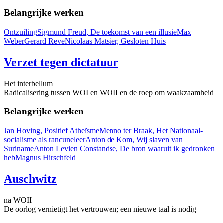
Belangrijke werken
Ontzuiling
Sigmund Freud, De toekomst van een illusie
Max
Weber
Gerard Reve
Nicolaas Matsier, Gesloten Huis
Verzet tegen dictatuur
Het interbellum
Radicalisering tussen WOI en WOII en de roep om waakzaamheid
Belangrijke werken
Jan Hoving, Positief Atheïsme
Menno ter Braak, Het Nationaal-
socialisme als rancuneleer
Anton de Kom, Wij slaven van
Suriname
Anton Levien Constandse, De bron waaruit ik gedronken
heb
Magnus Hirschfeld
Auschwitz
na WOII
De oorlog vernietigt het vertrouwen; een nieuwe taal is nodig