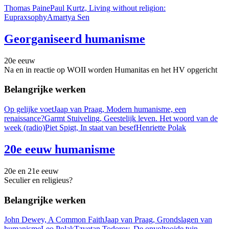
Thomas Paine
Paul Kurtz, Living without religion:
Eupraxsophy
Amartya Sen
Georganiseerd humanisme
20e eeuw
Na en in reactie op WOII worden Humanitas en het HV opgericht
Belangrijke werken
Op gelijke voet
Jaap van Praag, Modern humanisme, een
renaissance?
Garmt Stuiveling, Geestelijk leven. Het woord van de
week (radio)
Piet Spigt, In staat van besef
Henriette Polak
20e eeuw humanisme
20e en 21e eeuw
Seculier en religieus?
Belangrijke werken
John Dewey, A Common Faith
Jaap van Praag, Grondslagen van
humanisme
Leo Polak
Tzvetan Todorov, De onvoltooide tuin