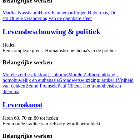
Belangrijke werken
Martha Nussbaum
Harry Kunneman
Jürgen Habermas, De
structurele verandering van de openbare sfeer
Levensbeschouwing & politiek
Heden
Een complexe grens. Humanistische thema's in de politiek
Belangrijke werken
Morele zelfbeschikking – abortus
Morele Zelfbeschikking –
homohuwelijk en euthanasie
Grondwetswijziging; artikel 1
Vrijheid
van denken
Benno Premsela
Paul Cliteur, Het monotheïstisch
dilemma
Levenskunst
Jaren 60, 70 en 80 tot heden
Een morele traditie van zelfzorg wordt herontdekt
Belangrijke werken