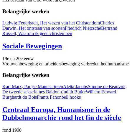
Belangrijke werken
Ludwig Feuerbach, Het wezen van het Christendom
Charles
Darwin, Het ontstaan van soorten
Friedrich Nietzsche
Bertrand
Russell, Waarom ik geen christen ben
Sociale Bewegingen
19e en 20e eeuw
Vrouwenbeweging en arbeidersbeweging verbreden het humanisme
Belangrijke werken
Karl Marx, Parijse Manuscripten
Aletta Jacobs
Simone de Beauvoir,
De tweede sekse
James Baldwin
Judith Butler
William Edward
Burghardt du Bois
Frantz Fanon
bell hooks
Centraal Europa, Humanisme in de
Dubbelmonarchie rond het fin de siècle
rond 1900