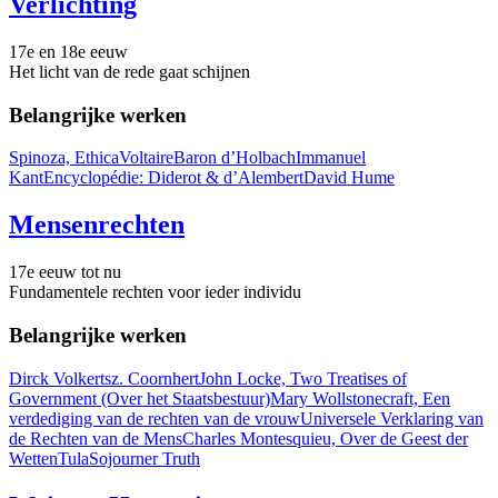
Verlichting
17e en 18e eeuw
Het licht van de rede gaat schijnen
Belangrijke werken
Spinoza, Ethica
Voltaire
Baron d’Holbach
Immanuel
Kant
Encyclopédie: Diderot & d’Alembert
David Hume
Mensenrechten
17e eeuw tot nu
Fundamentele rechten voor ieder individu
Belangrijke werken
Dirck Volkertsz. Coornhert
John Locke, Two Treatises of
Government (Over het Staatsbestuur)
Mary Wollstonecraft, Een
verdediging van de rechten van de vrouw
Universele Verklaring van
de Rechten van de Mens
Charles Montesquieu, Over de Geest der
Wetten
Tula
Sojourner Truth