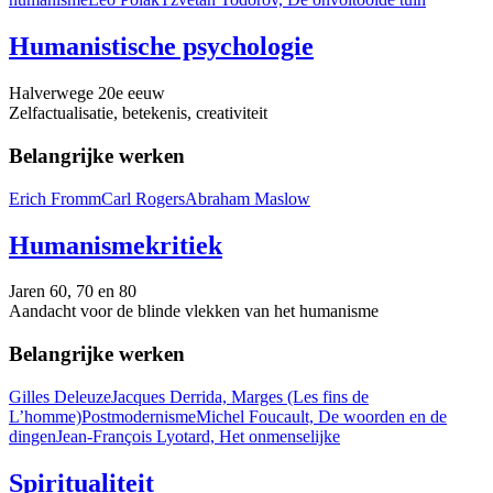
Humanistische psychologie
Halverwege 20e eeuw
Zelfactualisatie, betekenis, creativiteit
Belangrijke werken
Erich Fromm
Carl Rogers
Abraham Maslow
Humanismekritiek
Jaren 60, 70 en 80
Aandacht voor de blinde vlekken van het humanisme
Belangrijke werken
Gilles Deleuze
Jacques Derrida, Marges (Les fins de
L’homme)
Postmodernisme
Michel Foucault, De woorden en de
dingen
Jean-François Lyotard, Het onmenselijke
Spiritualiteit