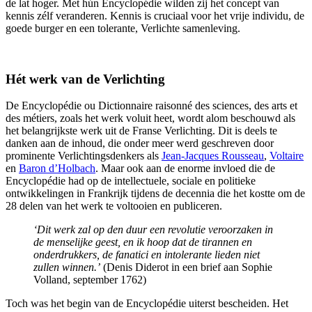
de lat hoger. Met hún Encyclopédie wilden zij het concept van
kennis zélf veranderen. Kennis is cruciaal voor het vrije individu, de
goede burger en een tolerante, Verlichte samenleving.
Hét werk van de Verlichting
De Encyclopédie ou Dictionnaire raisonné des sciences, des arts et
des métiers, zoals het werk voluit heet, wordt alom beschouwd als
het belangrijkste werk uit de Franse Verlichting. Dit is deels te
danken aan de inhoud, die onder meer werd geschreven door
prominente Verlichtingsdenkers als
Jean-Jacques Rousseau
,
Voltaire
en
Baron d’Holbach
. Maar ook aan de enorme invloed die de
Encyclopédie had op de intellectuele, sociale en politieke
ontwikkelingen in Frankrijk tijdens de decennia die het kostte om de
28 delen van het werk te voltooien en publiceren.
‘Dit werk zal op den duur een revolutie veroorzaken in
de menselijke geest, en ik hoop dat de tirannen en
onderdrukkers, de fanatici en intolerante lieden niet
zullen winnen.’
(Denis Diderot in een brief aan Sophie
Volland, september 1762)
Toch was het begin van de Encyclopédie uiterst bescheiden. Het