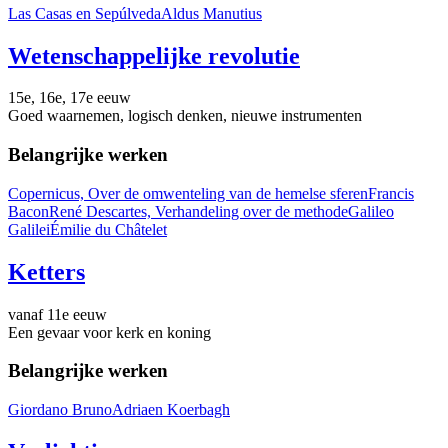
Las Casas en Sepúlveda
Aldus Manutius
Wetenschappelijke revolutie
15e, 16e, 17e eeuw
Goed waarnemen, logisch denken, nieuwe instrumenten
Belangrijke werken
Copernicus, Over de omwenteling van de hemelse sferen
Francis
Bacon
René Descartes, Verhandeling over de methode
Galileo
Galilei
Émilie du Châtelet
Ketters
vanaf 11e eeuw
Een gevaar voor kerk en koning
Belangrijke werken
Giordano Bruno
Adriaen Koerbagh