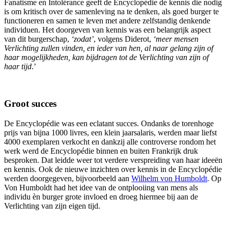
Fanatisme en Intolérance geeft de Encyclopédie de kennis die nodig
is om kritisch over de samenleving na te denken, als goed burger te
functioneren en samen te leven met andere zelfstandig denkende
individuen. Het doorgeven van kennis was een belangrijk aspect
van dit burgerschap,
‘zodat’
, volgens Diderot,
‘meer mensen
Verlichting zullen vinden, en ieder van hen, al naar gelang zijn of
haar mogelijkheden, kan bijdragen tot de Verlichting van zijn of
haar tijd
.’
Groot succes
De Encyclopédie was een eclatant succes. Ondanks de torenhoge
prijs van bijna 1000 livres, een klein jaarsalaris, werden maar liefst
4000 exemplaren verkocht en dankzij alle controverse rondom het
werk werd de Encyclopédie binnen en buiten Frankrijk druk
besproken. Dat leidde weer tot verdere verspreiding van haar ideeën
en kennis. Ook de nieuwe inzichten over kennis in de Encyclopédie
werden doorgegeven, bijvoorbeeld aan
Wilhelm von Humboldt
. Op
Von Humboldt had het idee van de ontplooiing van mens als
individu èn burger grote invloed en droeg hiermee bij aan de
Verlichting van zijn eigen tijd.